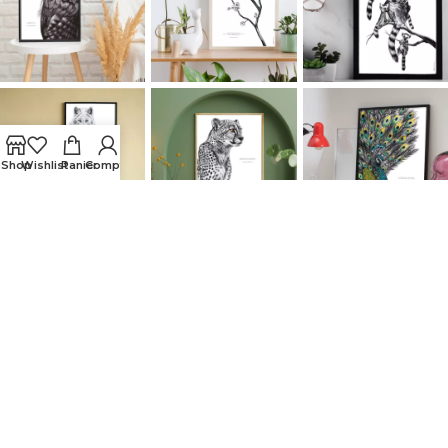
Shop
Wishlist
Panier
Compte
LIENS UTILES
Mentions légales
Conditions générales de vente
Politique de confidentialité
Contact
FAQ
Décopositive
2026 Tous droits réservés.
Mentions légales
|
CGV
|
Politique de