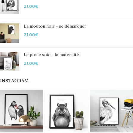
21.00
€
La mouton noir - se démarquer
21.00
€
La poule soie - la maternité
21.00
€
INSTAGRAM