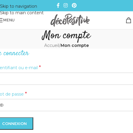
Skip to navigation
Skip to main content
MENU
Mon compte
Accueil
/
Mon compte
e connecter
*
entifiant ou e-mail
*
ot de passe
CONNEXION