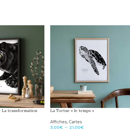
– La transformation
La Tortue « le temps »
Affiches
,
Cartes
3.00
€
–
21.00
€