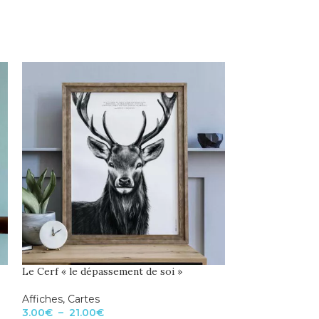
Le Cerf « le dépassement de soi »
Le Cochon « la r
Affiches
,
Cartes
Affiches
,
Cartes
3.00
€
–
21.00
€
3.00
€
–
21.00