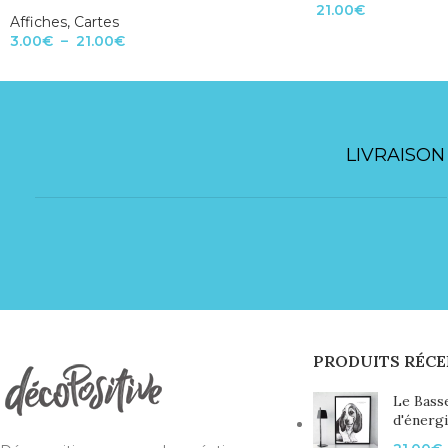
21.00
€
Affiches
,
Cartes
3.00
€
–
21.00
€
LIVRAISON
PRODUITS RÉCE
Le Bass
d'énerg