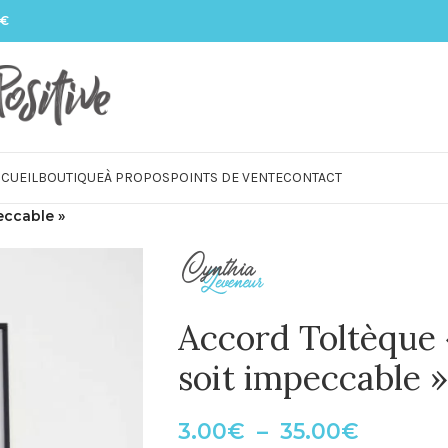
 €
CUEIL
BOUTIQUE
À PROPOS
POINTS DE VENTE
CONTACT
eccable »
Accord Toltèque 
soit impeccable »
3.00
€
–
35.00
€