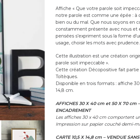
Affiche « Que votre parole soit impecc
notre parole est comme une épée : à d
bien ou du mal. Que nous soyons en c
constamment présente avec nous et en 
pensées s’expriment sous la forme d’u
usage, choisir les mots avec prudence.
Cette illustration est une création orig
parole soit impeccable ».
Cette création Décopositive fait partie 
Toltèques.
Disponible en trois formats : affiche 3
14,8 cm.
AFFICHES 30 X 40 cm et 50 X 70 cm
ENCADREMENT
Les affiches 30 x 40 cm comportent u
Impression sur papier couché demi-ma
CARTE 10,5 X 14,8 cm – VENDUE SAN