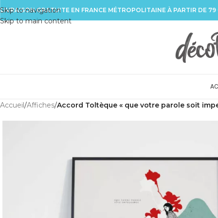
Skip to navigation
LIVRAISON GRATUITE EN FRANCE MÉTROPOLITAINE À PARTIR DE 79
Skip to main content
AC
Accueil
/
Affiches
/
Accord Toltèque « que votre parole soit imp