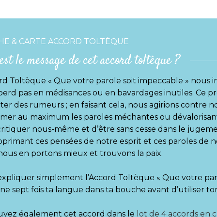
CHE & CARTE ACCORD TOLTÈQUE
est le message de cet accord toltèque ?
rd Toltèque « Que votre parole soit impeccable » nous in
perd pas en médisances ou en bavardages inutiles. Ce pr
ter des rumeurs ; en faisant cela, nous agirions contre n
mer au maximum les paroles méchantes ou dévalorisante
ritiquer nous-même et d’être sans cesse dans le jugeme
primant ces pensées de notre esprit et ces paroles de no
ous en portons mieux et trouvons la paix.
xpliquer simplement l’Accord Toltèque « Que votre parol
ne sept fois ta langue dans ta bouche avant d’utiliser to
uvez également cet accord dans le
lot de 4 accords en c