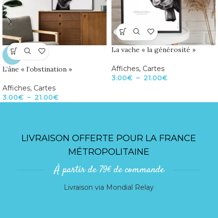
La vache « la générosité »
TOP
Affiches
,
Cartes
L’âne « l’obstination »
3.00
€
–
21.00
€
Affiches
,
Cartes
3.00
€
–
21.00
€
LIVRAISON OFFERTE POUR LA FRANCE
MÉTROPOLITAINE
À partir de 79€ de commande
Livraison via Mondial Relay