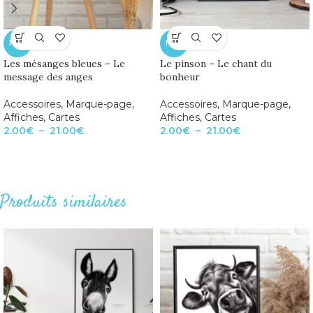
NEW
NEW
Les mésanges bleues – Le
Le pinson – Le chant du
message des anges
bonheur
Accessoires
,
Marque-page
,
Accessoires
,
Marque-page
,
Affiches
,
Cartes
Affiches
,
Cartes
2.00
€
–
21.00
€
2.00
€
–
21.00
€
Produits similaires