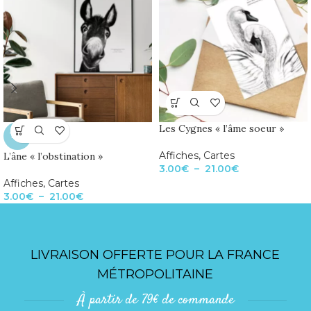
Les Cygnes « l’âme soeur »
TOP
Affiches
,
Cartes
L’âne « l’obstination »
3.00
€
–
21.00
€
Affiches
,
Cartes
3.00
€
–
21.00
€
LIVRAISON OFFERTE POUR LA FRANCE
MÉTROPOLITAINE
À partir de 79€ de commande