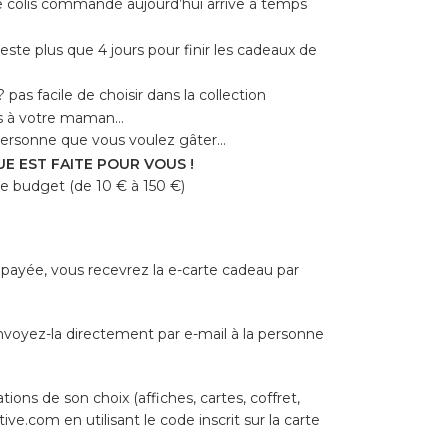
e colis commandé aujourd’hui arrive à temps
reste plus que 4 jours pour finir les cadeaux de
? pas facile de choisir dans la collection
lus à votre maman…
 personne que vous voulez gâter…
E EST FAITE POUR VOUS !
re budget (de 10 € à 150 €)
payée, vous recevrez la e-carte cadeau par
voyez-la directement par e-mail à la personne
tions de son choix (affiches, cartes, coffret,
ve.com en utilisant le code inscrit sur la carte