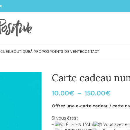
 €
CUEIL
BOUTIQUE
À PROPOS
POINTS DE VENTE
CONTACT
Carte cadeau nu
10.00
€
–
150.00
€
Offrez une e-carte cadeau / carte c
Si vous êtes :
–
TÊTE EN L’AIR
Vous avez enc