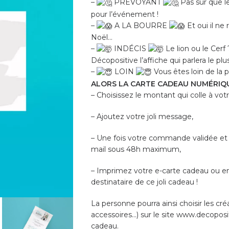
–
PRÉVOYANT
Pas sûr que l
pour l’événement !
–
A LA BOURRE
Et oui il ne 
Noël…
–
INDÉCIS
Le lion ou le Cerf 
Décopositive l’affiche qui parlera le p
–
LOIN
Vous êtes loin de la
ALORS LA CARTE CADEAU NUMÉRIQU
– Choisissez le montant qui colle à vot
– Ajoutez votre joli message,
– Une fois votre commande validée et 
mail sous 48h maximum,
– Imprimez votre e-carte cadeau ou en
destinataire de ce joli cadeau !
La personne pourra ainsi choisir les créa
accessoires…) sur le site www.decopositi
cadeau.