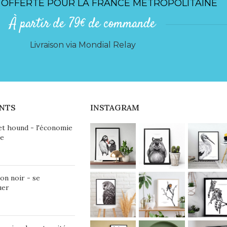
 OFFERTE POUR LA FRANCE MÉTROPOLITAINE
À partir de 79€ de commande
Livraison via Mondial Relay
NTS
INSTAGRAM
et hound - l'économie
ie
on noir - se
uer