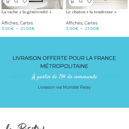
La vache « la générosité »
Le chaton « la tendresse »
Affiches
,
Cartes
Affiches
,
Cartes
3.00
€
–
21.00
€
3.00
€
–
21.00
€
LIVRAISON OFFERTE POUR LA FRANCE
MÉTROPOLITAINE
À partir de 79€ de commande
Livraison via Mondial Relay