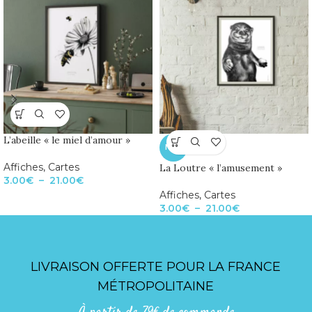
L’abeille « le miel d’amour »
NEW
Affiches
,
Cartes
La Loutre « l’amusement »
3.00
€
–
21.00
€
Affiches
,
Cartes
3.00
€
–
21.00
€
LIVRAISON OFFERTE POUR LA FRANCE
MÉTROPOLITAINE