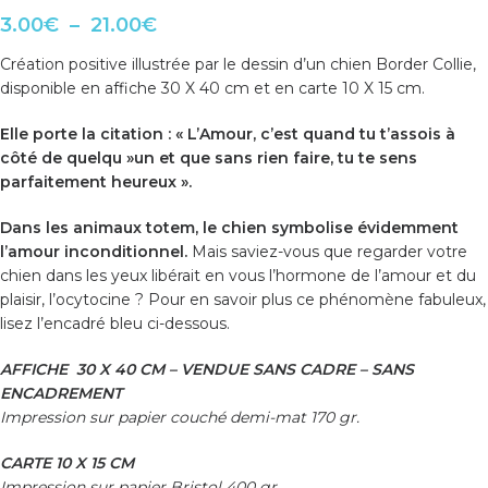
3.00
€
–
21.00
€
Création positive illustrée par le dessin d’un chien Border Collie,
disponible en affiche 30 X 40 cm et en carte 10 X 15 cm.
Elle porte la citation : « L’Amour, c’est quand tu t’assois à
côté de quelqu »un et que sans rien faire, tu te sens
parfaitement heureux ».
Dans les animaux totem, le chien symbolise évidemment
l’amour inconditionnel.
Mais saviez-vous que regarder votre
chien dans les yeux libérait en vous l’hormone de l’amour et du
plaisir, l’ocytocine ? Pour en savoir plus ce phénomène fabuleux,
lisez l’encadré bleu ci-dessous.
AFFICHE 30 X 40 CM – VENDUE SANS CADRE – SANS
ENCADREMENT
Impression sur papier couché demi-mat 170 gr.
CARTE 10 X 15 CM
Impression sur papier Bristol 400 gr.