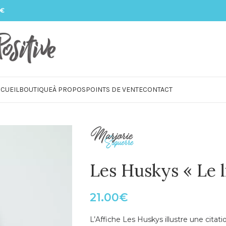
 €
CUEIL
BOUTIQUE
À PROPOS
POINTS DE VENTE
CONTACT
Les Huskys « Le l
21.00
€
L’Affiche Les Huskys illustre une citat