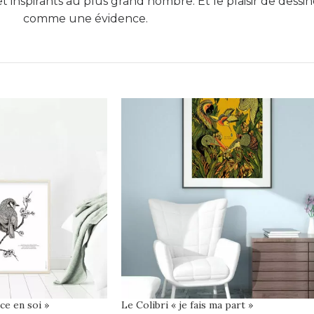
t inspirants au plus grand nombre. Et le plaisir de dess
comme une évidence.
nce en soi »
Le Colibri « je fais ma part »