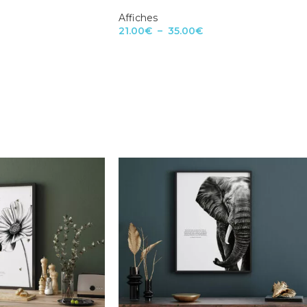
Affiches
21.00
€
–
35.00
€