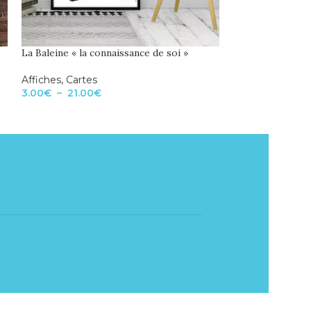
La Baleine « la connaissance de soi »
La grenouille « l
Affiches
,
Cartes
Affiches
,
Cartes
3.00
€
–
21.00
€
3.00
€
–
21.00