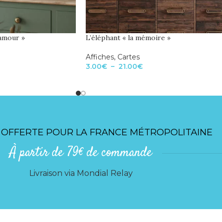
’amour »
L’éléphant « la mémoire »
Affiches
,
Cartes
3.00
€
–
21.00
€
 OFFERTE POUR LA FRANCE MÉTROPOLITAINE
À partir de 79€ de commande
Livraison via Mondial Relay