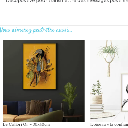
Décopositive pour transmettre des messages positifs e
Vous aimerez peut-être aussi…
Le Colibri Or – 30x40cm
L’oiseau « la confia