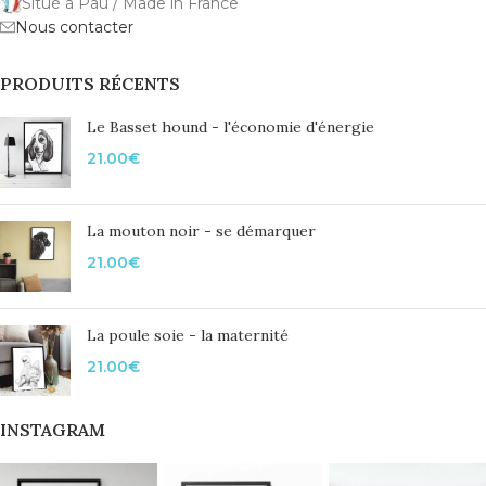
Situé à Pau / Made in France
Nous contacter
PRODUITS RÉCENTS
Le Basset hound - l'économie d'énergie
21.00
€
La mouton noir - se démarquer
21.00
€
La poule soie - la maternité
21.00
€
INSTAGRAM