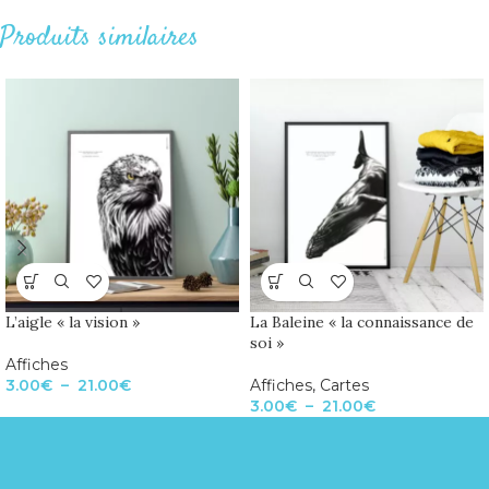
Produits similaires
L’aigle « la vision »
La Baleine « la connaissance de
soi »
Affiches
3.00
€
–
21.00
€
Affiches
,
Cartes
3.00
€
–
21.00
€