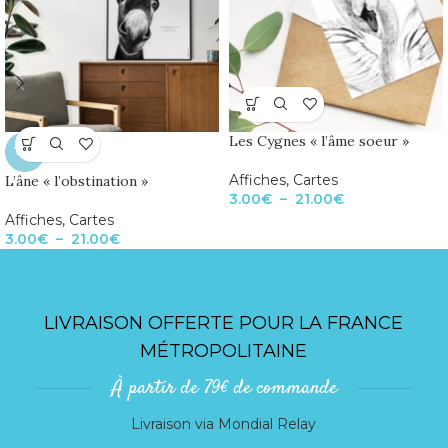
Les Cygnes « l’âme soeur »
TOP
Affiches
,
Cartes
L’âne « l’obstination »
3.00
€
–
21.00
€
Affiches
,
Cartes
3.00
€
–
21.00
€
LIVRAISON OFFERTE POUR LA FRANCE
MÉTROPOLITAINE
À partir de 79€ de commande
Livraison via Mondial Relay