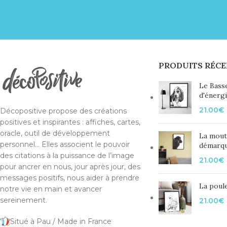
PRODUITS RÉCE
Le Bass
d'énerg
21.00
€
Décopositive propose des créations
positives et inspirantes : affiches, cartes,
oracle, outil de développement
La mout
personnel... Elles associent le pouvoir
démarq
des citations à la puissance de l’image
21.00
€
pour ancrer en nous, jour après jour, des
messages positifs, nous aider à prendre
La poule
notre vie en main et avancer
sereinement.
21.00
€
Situé à Pau / Made in France