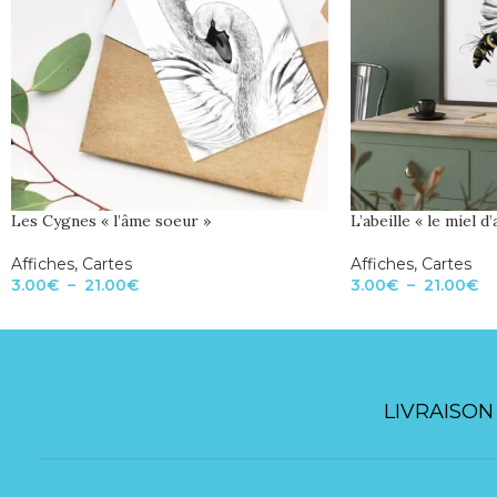
Les Cygnes « l’âme soeur »
L’abeille « le miel d
Affiches
,
Cartes
Affiches
,
Cartes
3.00
€
–
21.00
€
3.00
€
–
21.00
€
LIVRAISON