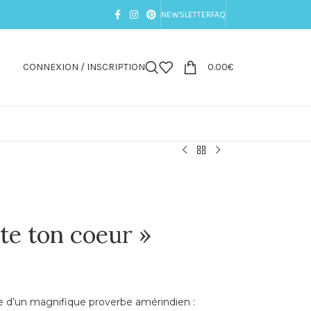
NEWSLETTER
FAQ
CONNEXION / INSCRIPTION
0.00
€
te ton coeur »
e d’un magnifique proverbe amérindien :