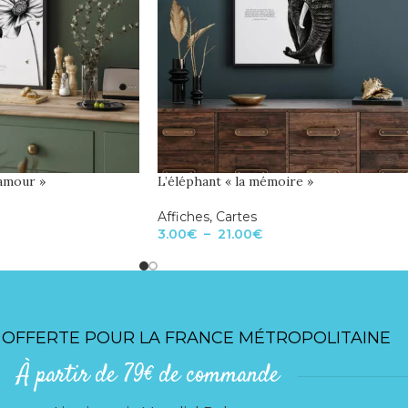
’amour »
L’éléphant « la mémoire »
Affiches
,
Cartes
3.00
€
–
21.00
€
 OFFERTE POUR LA FRANCE MÉTROPOLITAINE
À partir de 79€ de commande