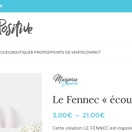
 €
CUEIL
BOUTIQUE
À PROPOS
POINTS DE VENTE
CONTACT
Le Fennec « écou
3.00
€
–
21.00
€
Cette création LE FENNEC est inspiré