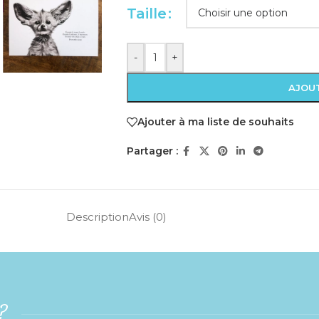
Taille
-
+
AJOUT
Ajouter à ma liste de souhaits
Partager :
Description
Avis (0)
 ?