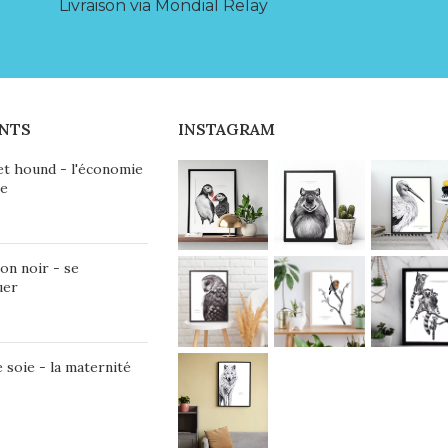
Livraison via Mondial Relay
NTS
INSTAGRAM
et hound - l'économie
ie
on noir - se
uer
 soie - la maternité