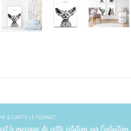
HE & CARTE LE FENNEC
est le message de cette citation sur l'intuition