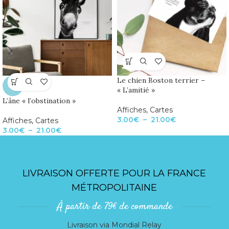
Le chien Boston terrier –
TOP
« L’amitié »
L’âne « l’obstination »
Affiches
,
Cartes
3.00
€
–
21.00
€
Affiches
,
Cartes
3.00
€
–
21.00
€
LIVRAISON OFFERTE POUR LA FRANCE
MÉTROPOLITAINE
À partir de 79€ de commande
Livraison via Mondial Relay