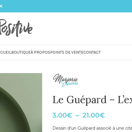
 €
CUEIL
BOUTIQUE
À PROPOS
POINTS DE VENTE
CONTACT
Le Guépard – L’e
3.00
€
–
21.00
€
Dessin d’un Guépard associé à une cita