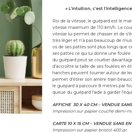
« L’intuition, c’est l’intelligence
Roi de la vitesse, le guépard est le ma
vitesse maximum de 110 km/h. La cours
vitesse lui permet de chasser et de s’
très léger et n’a pas beaucoup de mus
os de ses pattes sont plus longs que ceu
ses pattes ce qui lui donne une foulée 
du guépard peut se courber davantage q
d’accroître la taille de ses foulées en
hanches peuvent tourner autour de leur
permet d’étirer son arrière train beau
le guépard à parcourir 8 mètres par fou
queue du guépard l’aide à garder l’équ
AFFICHE 30 X 40 CM – VENDUE SAN
Impression sur papier couché demi-ma
CARTE 10 X 15 CM – VENDUE SANS E
Impression sur papier bristol 400 gr.