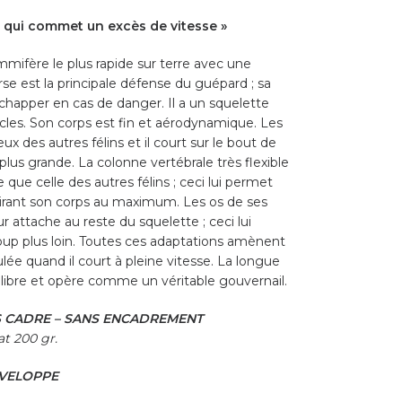
 qui commet un excès de vitesse »
mmifère le plus rapide sur terre avec une
e est la principale défense du guépard ; sa
échapper en cas de danger. Il a un squelette
cles. Son corps est fin et aérodynamique. Les
x des autres félins et il court sur le bout de
plus grande. La colonne vertébrale très flexible
ue celle des autres félins ; ceci lui permet
 étirant son corps au maximum. Les os de ses
 attache au reste du squelette ; ceci lui
coup plus loin. Toutes ces adaptations amènent
lée quand il court à pleine vitesse. La longue
ilibre et opère comme un véritable gouvernail.
S CADRE – SANS ENCADREMENT
t 200 gr.
NVELOPPE