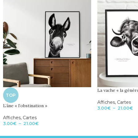
La vache « la génér
TOP
Affiches
,
Cartes
L’âne « l’obstination »
3.00
€
–
21.00
€
Affiches
,
Cartes
3.00
€
–
21.00
€