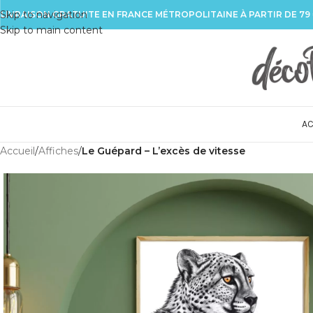
Skip to navigation
LIVRAISON GRATUITE EN FRANCE MÉTROPOLITAINE À PARTIR DE 79
Skip to main content
AC
Accueil
/
Affiches
/
Le Guépard – L’excès de vitesse