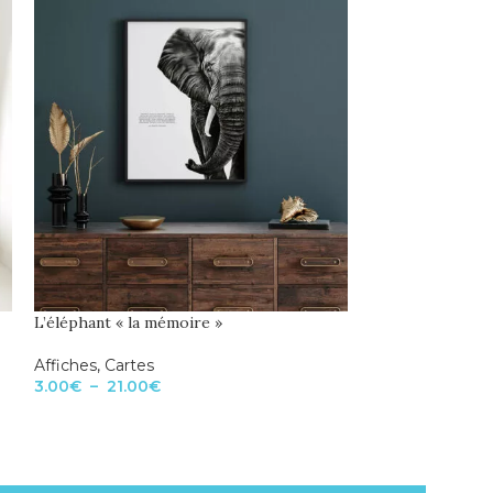
L’éléphant « la mémoire »
La grenouille « l
Affiches
,
Cartes
Affiches
,
Cartes
3.00
€
–
21.00
€
3.00
€
–
21.00