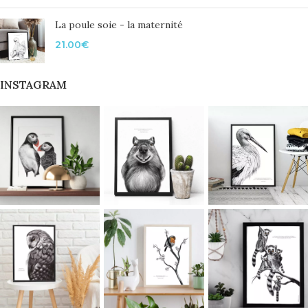
La poule soie - la maternité
21.00
€
INSTAGRAM