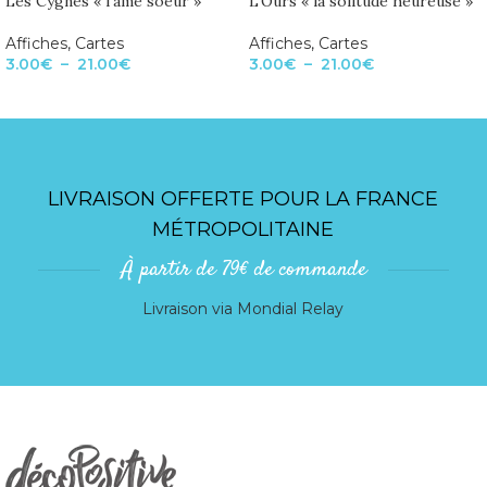
Les Cygnes « l’âme soeur »
L’Ours « la solitude heureuse »
Affiches
,
Cartes
Affiches
,
Cartes
3.00
€
–
21.00
€
3.00
€
–
21.00
€
LIVRAISON OFFERTE POUR LA FRANCE
MÉTROPOLITAINE
À partir de 79€ de commande
Livraison via Mondial Relay