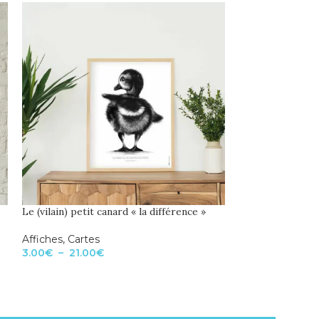
Le (vilain) petit canard « la différence »
Le Gorille « la m
Affiches
,
Cartes
Affiches
3.00
€
–
21.00
€
21.00
€