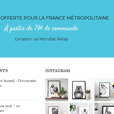
 OFFERTE POUR LA FRANCE MÉTROPOLITAINE
À partir de 79€ de commande
Livraison via Mondial Relay
NTS
INSTAGRAM
et hound - l'économie
ie
on noir - se
uer