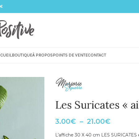
 €
CUEIL
BOUTIQUE
À PROPOS
POINTS DE VENTE
CONTACT
Les Suricates « a
3.00
€
–
21.00
€
L’affiche 30 X 40 cm LES SURICATES est