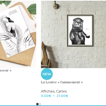
soeur »
NEW
La Loutre « l’amusement »
Affiches
,
Cartes
3.00
€
–
21.00
€