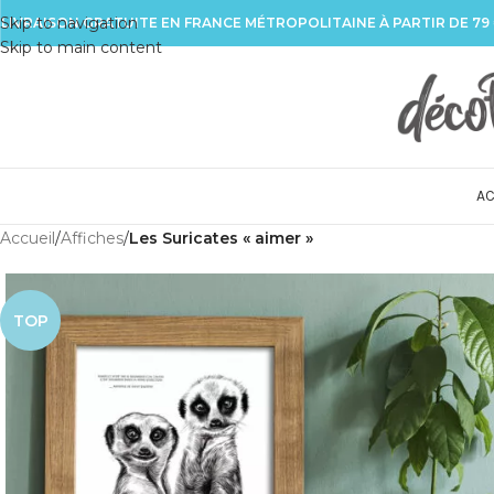
Skip to navigation
LIVRAISON GRATUITE EN FRANCE MÉTROPOLITAINE À PARTIR DE 79
Skip to main content
AC
Accueil
/
Affiches
/
Les Suricates « aimer »
TOP