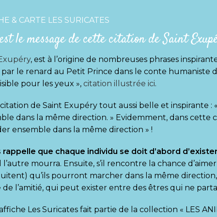
HE & CARTE LES SURICATES
est le message de cette citation de Saint Exup
-Exupéry
, est à l’origine de nombreuses phrases inspirant
 par le renard au Petit Prince dans le conte humaniste d
visible pour les yeux »,
citation illustrée ici
.
citation de Saint Exupéry tout aussi belle et inspirante : «
le dans la même direction. » Evidemment, dans cette cita
er ensemble dans la même direction » !
s rappelle que chaque individu se doit d’abord d’existe
l’autre mourra. Ensuite, s’il rencontre la chance d’aimer
tuitent) qu’ils pourront marcher dans la même direction, 
e de l’amitié, qui peut exister entre des êtres qui ne pa
affiche Les Suricates fait partie de la collection « LES A