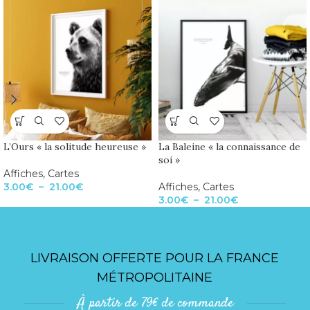
L’Ours « la solitude heureuse »
La Baleine « la connaissance de
soi »
Affiches
,
Cartes
3.00
€
–
21.00
€
Affiches
,
Cartes
3.00
€
–
21.00
€
LIVRAISON OFFERTE POUR LA FRANCE
MÉTROPOLITAINE
À partir de 79€ de commande