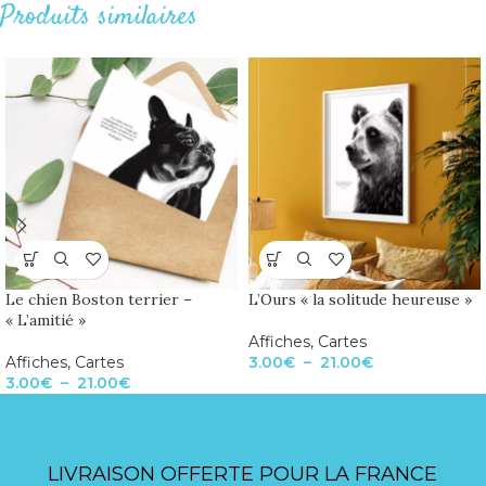
Produits similaires
Le chien Boston terrier –
L’Ours « la solitude heureuse »
« L’amitié »
Affiches
,
Cartes
Affiches
,
Cartes
3.00
€
–
21.00
€
3.00
€
–
21.00
€
LIVRAISON OFFERTE POUR LA FRANCE