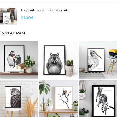
La poule soie - la maternité
21.00
€
INSTAGRAM