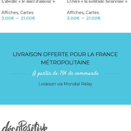
L’abeille « le miel d’amour »
L’Ours « la solitude heureuse »
Affiches
,
Cartes
Affiches
,
Cartes
3.00
€
–
21.00
€
3.00
€
–
21.00
€
LIVRAISON OFFERTE POUR LA FRANCE
MÉTROPOLITAINE
À partir de 79€ de commande
Livraison via Mondial Relay