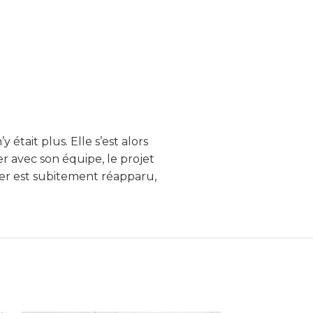
ière de voir les choses en me rendant
 situations les plus difficiles de la vie.
y était plus. Elle s’est alors
r avec son équipe, le projet
iner est subitement réapparu,