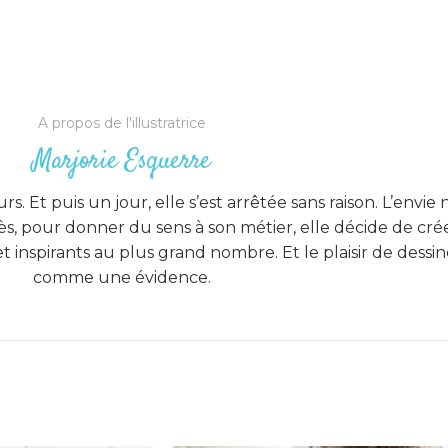
plus d’énergie.
Le sourire change aussi ma man
plus flexible et plus fort face aux
A propos de l'illustratrice
Marjorie Esquerre
s. Et puis un jour, elle s’est arrêtée sans raison. L’envie n’
, pour donner du sens à son métier, elle décide de crée
t inspirants au plus grand nombre. Et le plaisir de dess
comme une évidence.