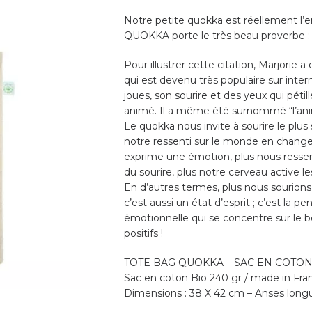
Notre petite quokka est réellement l’
QUOKKA porte le très beau proverbe : « S
Pour illustrer cette citation, Marjorie a
qui est devenu très populaire sur intern
joues, son sourire et des yeux qui pétille
animé. Il a même été surnommé “l’ani
Le quokka nous invite à sourire le pl
notre ressenti sur le monde en change
exprime une émotion, plus nous ressent
du sourire, plus notre cerveau active 
En d’autres termes, plus nous sourions
c’est aussi un état d’esprit ; c’est la 
émotionnelle qui se concentre sur le b
positifs !
TOTE BAG QUOKKA – SAC EN COTON 
Sac en coton Bio 240 gr / made in Fran
Dimensions : 38 X 42 cm – Anses long