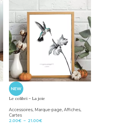
NEW
NEW
Le colibri – La joie
Le martin-pêche
Accessoires
,
Marque-page
,
Affiches
,
Accessoires
,
Ma
Cartes
Cartes
2.00
€
–
21.00
€
2.00
€
–
21.00