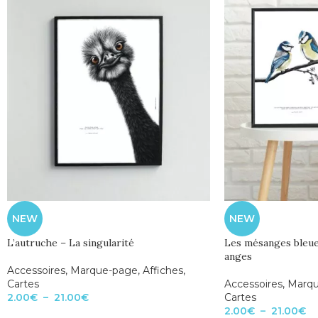
NEW
NEW
L’autruche – La singularité
Les mésanges bleue
anges
Accessoires
,
Marque-page
,
Affiches
,
Cartes
Accessoires
,
Marqu
2.00
€
–
21.00
€
Cartes
2.00
€
–
21.00
€