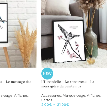
NEW
s – Le message des
L’Hirondelle – Le renouveau – La
messagère du printemps
e-page
,
Affiches
,
Accessoires
,
Marque-page
,
Affiches
,
Cartes
2.00
€
–
21.00
€