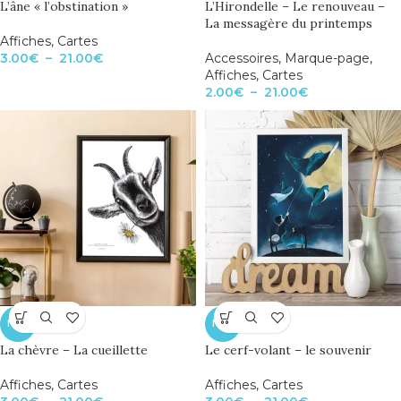
L’âne « l’obstination »
L’Hirondelle – Le renouveau –
La messagère du printemps
Affiches
,
Cartes
3.00
€
–
21.00
€
Accessoires
,
Marque-page
,
Affiches
,
Cartes
2.00
€
–
21.00
€
NEW
NEW
La chèvre – La cueillette
Le cerf-volant – le souvenir
Affiches
,
Cartes
Affiches
,
Cartes