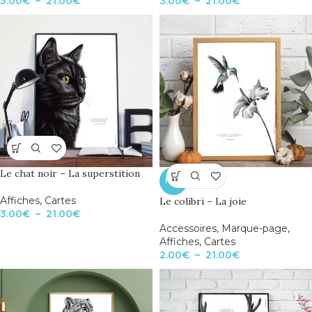
3.00
€
–
21.00
€
3.00
€
–
21.00
€
Le chat noir – La superstition
NEW
Affiches
,
Cartes
Le colibri – La joie
3.00
€
–
21.00
€
Accessoires
,
Marque-page
,
Affiches
,
Cartes
2.00
€
–
21.00
€