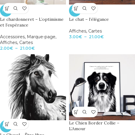
NEW
NEW
Le chardonneret – L’optimisme
Le chat – l’élégance
et l’espérance
Affiches
,
Cartes
Accessoires
,
Marque-page
,
3.00
€
–
21.00
€
Affiches
,
Cartes
2.00
€
–
21.00
€
Le Chien Border Collie –
NEW
L’Amour