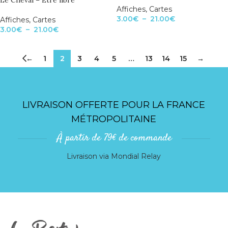
Le Cheval – Être libre
Affiches
,
Cartes
3.00
€
–
21.00
€
Affiches
,
Cartes
3.00
€
–
21.00
€
←
1
2
3
4
5
…
13
14
15
→
LIVRAISON OFFERTE POUR LA FRANCE
MÉTROPOLITAINE
À partir de 79€ de commande
Livraison via Mondial Relay