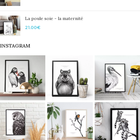
La poule soie - la maternité
21.00
€
INSTAGRAM