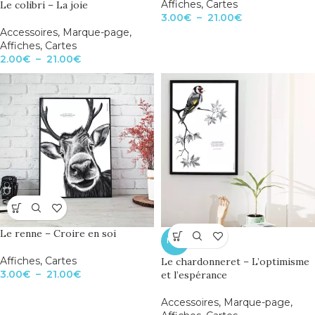
Affiches
,
Cartes
Le colibri – La joie
3.00
€
–
21.00
€
Accessoires
,
Marque-page
,
Affiches
,
Cartes
2.00
€
–
21.00
€
Le renne – Croire en soi
NEW
Affiches
,
Cartes
Le chardonneret – L’optimisme
3.00
€
–
21.00
€
et l’espérance
Accessoires
,
Marque-page
,