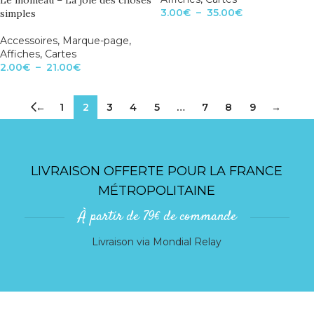
Le moineau – La joie des choses
3.00
€
–
35.00
€
simples
Accessoires
,
Marque-page
,
Affiches
,
Cartes
2.00
€
–
21.00
€
←
1
2
3
4
5
…
7
8
9
→
LIVRAISON OFFERTE POUR LA FRANCE
MÉTROPOLITAINE
À partir de 79€ de commande
Livraison via Mondial Relay