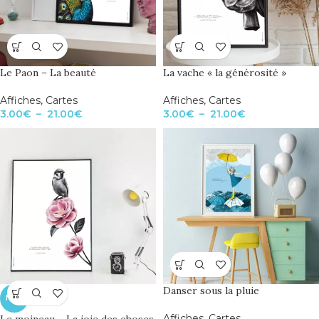
Le Paon – La beauté
La vache « la générosité »
Affiches
,
Cartes
Affiches
,
Cartes
3.00
€
–
21.00
€
3.00
€
–
21.00
€
Danser sous la pluie
NEW
Affiches
,
Cartes