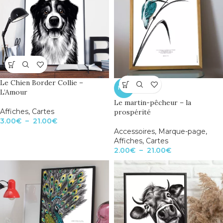
Le Chien Border Collie –
NEW
L’Amour
Le martin-pêcheur – la
Affiches
,
Cartes
prospérité
3.00
€
–
21.00
€
Accessoires
,
Marque-page
,
Affiches
,
Cartes
2.00
€
–
21.00
€